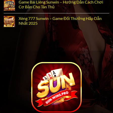
Game Bài Liêng Sunwin – Hướng Dẫn Cách Chơi
#1
Của
Livestream
bình
Những
Sunwin
luận
Cơ Bản Cho Tân Thủ
Cao
–
ở
Thủ
Trò
Roulette
Không
Hàng
Chơi
3D
có
Xèng 777 Sunwin – Game Đổi Thưởng Hấp Dẫn
Đầu
Xanh
Sunwin –
bình
Chín
Game
luận
Nhất 2025
Cho
Quay
ở
Game
Số
Game
Không
Thủ
Đặt
Bài
có
Cược
Liêng
bình
Hấp
Sunwin
luận
Dẫn
–
ở
Nhất
Hướng
Xèng
2025
Dẫn
777
Cách
Sunwin
Chơi
–
Cơ
Game
Bản
Đổi
Cho
Thưởng
Tân
Hấp
Thủ
Dẫn
Nhất
2025