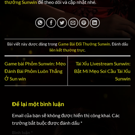
thưởng Sunwin
để theo dõi và cập nhật nhé.
Bài viết này được đăng trong
Game Bài Đổi Thưởng Sunwin
. Đánh dấu
liên kết thường trực
.
Game bài Phỏm Sunwin: Mẹo
Tài Xỉu Livestream Sunwin:
Đánh Bài Phỏm Luôn Thắng
Bật Mí Mẹo Soi Cầu Tài Xỉu
Ở Sun win
Sunwin
Để lại một bình luận
Email của bạn sẽ không được hiển thị công khai.
Các
trường bắt buộc được đánh dấu
*
Bình luận
*