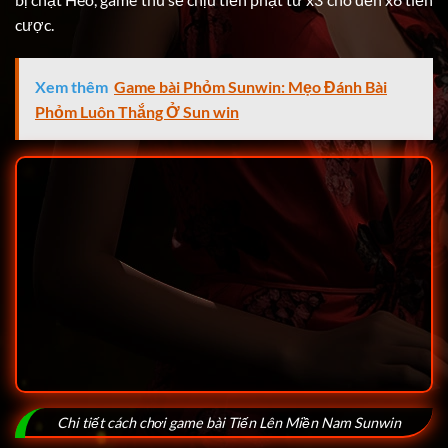
cược.
Xem thêm
Game bài Phỏm Sunwin: Mẹo Đánh Bài
Phỏm Luôn Thắng Ở Sun win
Chi tiết cách chơi game bài Tiến Lên Miền Nam Sunwin