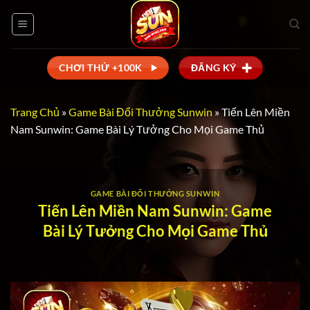
Bỏ
qua
nội
dung
CHƠI THỬ +100K
ĐĂNG KÝ
Trang Chủ
»
Game Bài Đổi Thưởng Sunwin
»
Tiến Lên Miền
Nam Sunwin: Game Bài Lý Tưởng Cho Mọi Game Thủ
GAME BÀI ĐỔI THƯỞNG SUNWIN
Tiến Lên Miền Nam Sunwin: Game
Bài Lý Tưởng Cho Mọi Game Thủ