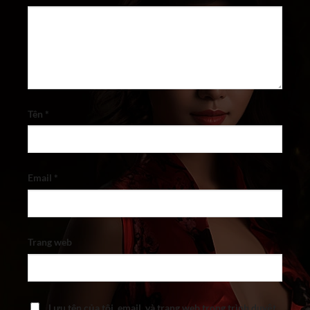
Tên
*
Email
*
Trang web
Lưu tên của tôi, email, và trang web trong trình duyệt