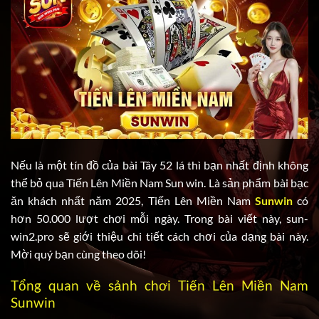
Nếu là một tín đồ của bài Tây 52 lá thì bạn nhất định không
thể bỏ qua Tiến Lên Miền Nam Sun win. Là sản phẩm bài bạc
ăn khách nhất năm 2025, Tiến Lên Miền Nam
Sunwin
có
hơn 50.000 lượt chơi mỗi ngày. Trong bài viết này, sun-
win2.pro sẽ giới thiệu chi tiết cách chơi của dạng bài này.
Mời quý bạn cùng theo dõi!
Tổng quan về sảnh chơi Tiến Lên Miền Nam
Sunwin