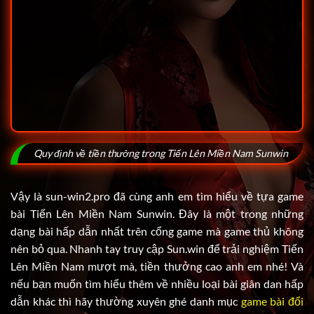
Quy định về tiền thưởng trong Tiến Lên Miền Nam Sunwin
Vậy là sun-win2.pro đã cùng anh em tìm hiểu về tựa game
bài Tiến Lên Miền Nam Sunwin. Đây là một trong những
dạng bài hấp dẫn nhất trên cổng game mà game thủ không
nên bỏ qua. Nhanh tay truy cập Sun.win để trải nghiệm Tiến
Lên Miền Nam mượt mà, tiền thưởng cao anh em nhé! Và
nếu bạn muốn tìm hiểu thêm về nhiều loại bài giân dan hấp
dẫn khác thì hãy thường xuyên ghé danh mục
game bài đổi