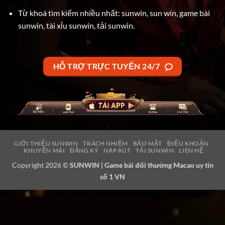
Từ khoá tìm kiếm nhiều nhất: sunwin, sun win, game bài
sunwin, tài xỉu sunwin, tải sunwin.
HỖ TRỢ TRỰC TUYẾN 24/7
GIỚI THIỆU SUNWIN
TRÁCH NHIỆM
BẢO MẬT
ĐIỀU KHOẢN
KHUYẾN MÃI
ĐĂNG KÝ
NẠP RÚT
TẢI SUNWIN
LIÊN HỆ
Copyright 2026 ©
SUNWIN | Game bài đổi thưởng Macao uy tín
số 1 VN