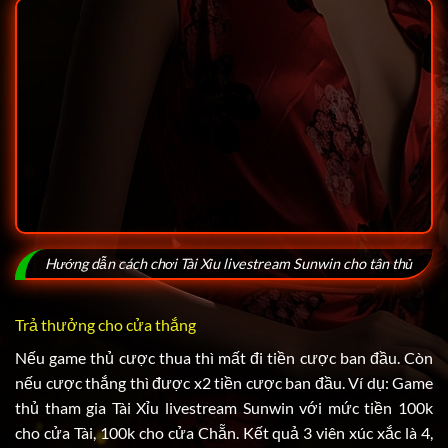
Hướng dẫn cách chơi Tài Xỉu livestream Sunwin cho tân thủ
Trả thưởng cho cửa thắng
Nếu game thủ cược thua thì mất đi tiền cược ban đầu. Còn
nếu cược thắng thì được x2 tiền cược ban đầu. Ví dụ: Game
thủ tham gia Tài Xỉu livestream Sunwin với mức tiền 100k
cho cửa Tài, 100k cho cửa Chẵn. Kết quả 3 viên xúc xắc là 4,