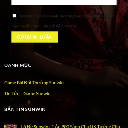
Lưu tên của tôi, email, và trang web trong trình duyệt
này cho lần bình luận kế tiếp của tôi.
DANH MỤC
Game Bài Đổi Thưởng Sunwin
Tin Tức – Game Sunwin
BẢN TIN SUNWIN
Lô Đề Sunwin | 1 Ăn 900 Sảnh Chơi Lý Tưởng Cho