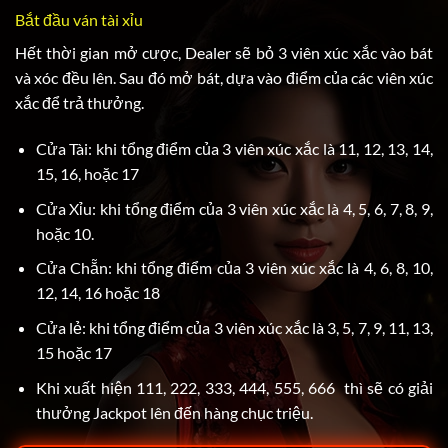
Bắt đầu ván tài xỉu
Hết thời gian mở cược, Dealer sẽ bỏ 3 viên xúc xắc vào bát
và xóc đều lên. Sau đó mở bát, dựa vào điểm của các viên xúc
xắc để trả thưởng.
Cửa Tài: khi tổng điểm của 3 viên xúc xắc là 11, 12, 13, 14,
15, 16, hoặc 17
Cửa Xỉu: khi tổng điểm của 3 viên xúc xắc là 4, 5, 6, 7, 8, 9,
hoặc 10.
Cửa Chẵn: khi tổng điểm của 3 viên xúc xắc là 4, 6, 8, 10,
12, 14, 16 hoặc 18
Cửa lẻ: khi tổng điểm của 3 viên xúc xắc là 3, 5, 7, 9, 11, 13,
15 hoặc 17
Khi xuất hiện 111, 222, 333, 444, 555, 666 thì sẽ có giải
thưởng Jackpot lên đến hàng chục triệu.