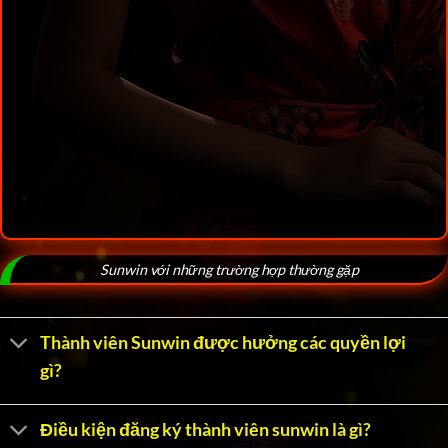
nghiệp hoạt động 24/7 sẵn sàng giải quyết mọi thắc mắc,
đảm bảo trải nghiệm chơi game trọn vẹn cho người dùng.
Những ưu điểm nổi bật làm nên thương hiệu
Sunwin
Dưới đây là tổng hợp những thông tin cơ bản về cổng
game bài đổi thưởng Sunwin hiện nay:
Giấy phép hợp pháp
Sunwin hoạt động trên thị trường Việt Nam với sự bảo
Sunwin với những trường hợp thường gặp
chứng từ giấy phép hợp pháp do PAGCOR cấp tại
Philippines. Điều này khẳng định tính minh bạch và uy tín
của cổng game trong mắt người chơi. Mọi hoạt động tại
Thành viên Sunwin được hưởng các quyền lợi
Sunwin đều tuân thủ nghiêm ngặt các quy định pháp lý
gì?
quốc tế, đảm bảo quyền lợi cho người tham gia. Với nền
tảng pháp lý vững chắc, Sunwin xây dựng môi trường giải
trí lành mạnh, công bằng cho cộng đồng game thủ.
Điều kiện đăng ký thành viên sunwin là gì?