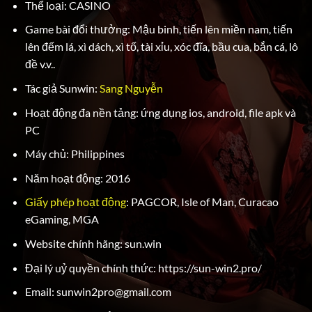
Thể loại: CASINO
Game bài đổi thưởng: Mậu binh, tiến lên miền nam, tiến
lên đếm lá, xì dách, xì tố, tài xỉu, xóc đĩa, bầu cua, bắn cá, lô
đề v.v..
Tác giả Sunwin:
Sang Nguyễn
Hoạt động đa nền tảng: ứng dụng ios, android, file apk và
PC
Máy chủ: Philippines
Năm hoạt động: 2016
Giấy phép hoạt động
:
PAGCOR, Isle of Man, Curacao
eGaming, MGA
Website chính hãng: sun.win
Đại lý uỷ quyền chính thức: https://sun-win2.pro/
Email:
sunwin2pro@gmail.com