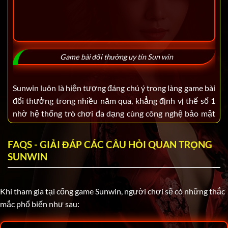
Game bài đổi thưởng uy tín Sun win
Sunwin luôn là hiện tượng đáng chú ý trong làng game bài
đổi thưởng trong nhiều năm qua, khẳng định vị thế số 1
nhờ hệ thống trò chơi đa dạng cùng công nghệ bảo mật
tiên tiến. Nền tảng này thu hút hàng triệu người chơi mỗi
tháng nhờ giao diện thân thiện, tối ưu trên mọi thiết bị từ
FAQS - GIẢI ĐÁP CÁC CÂU HỎI QUAN TRỌNG
điện thoại đến máy tính bảng.
SUNWIN
Sun win ghi điểm mạnh mẽ với chính sách hoàn trả không
giới hạn, tỷ lệ ăn thưởng cao ngất ngưởng lên đến 98%
Khi tham gia tại cổng game Sunwin, người chơi sẽ có những thắc
và khung giờ săn thưởng jackpot hấp dẫn. Hệ thống
mắc phổ biến như sau:
thanh toán siêu tốc, chỉ trong vòng 30 giây hoàn tất giao
dịch đã tạo nên sức hút khó cưỡng. Đội ngũ hỗ trợ chuyên