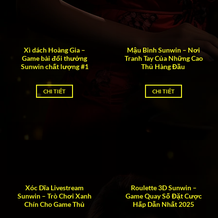
người chơi không phải chờ đợi lâu. Quy trình rút tiền
cũng diễn ra đơn giản với thủ tục tối giản, thời gian xử lý
nhanh.
Xì dách Hoàng Gia –
Mậu Binh Sunwin – Nơi
Game bài đổi thưởng
Tranh Tay Của Những Cao
Sunwin chất lượng #1
Thủ Hàng Đầu
CHI TIẾT
CHI TIẾT
Ưu điểm sunwin hệ thống giao dịch nhanh chóng, an toàn
Xóc Dĩa Livestream
Roulette 3D Sunwin –
Hỗ trợ hội viên nhanh ngọn 24/7
Sunwin – Trò Chơi Xanh
Game Quay Số Đặt Cược
Chín Cho Game Thủ
Hấp Dẫn Nhất 2025
Sunwin nổi bật với dịch vụ chăm sóc khách hàng chuyên